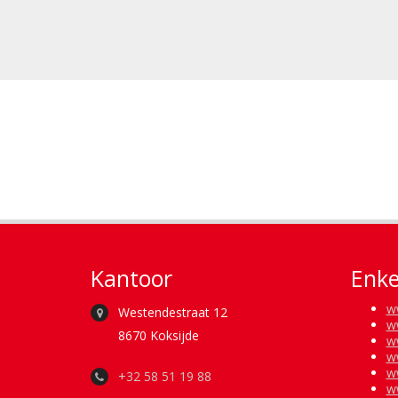
Kantoor
Enke
w
Westendestraat 12
w
8670 Koksijde
w
w
w
+32 58 51 19 88
w