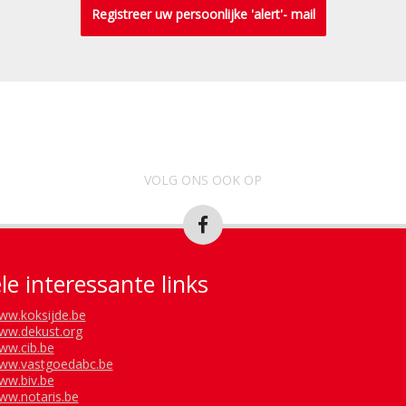
Registreer uw persoonlijke 'alert'- mail
VOLG ONS OOK OP
le interessante links
ww.koksijde.be
ww.dekust.org
ww.cib.be
ww.vastgoedabc.be
ww.biv.be
ww.notaris.be