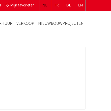
d
Mijn favorieten
NL
FR
DE
EN
ERHUUR
VERKOOP
NIEUWBOUWPROJECTEN