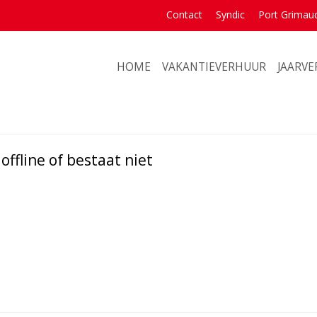
Contact
Syndic
Port Grimau
HOME
VAKANTIEVERHUUR
JAARV
ffline of bestaat niet