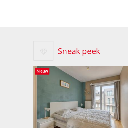
Sneak peek
Nieuw