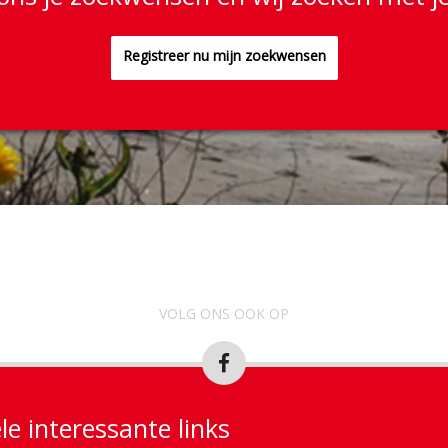
Registreer nu mijn zoekwensen
VOLG ONS OOK OP
le interessante links