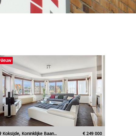
Nieuw
Koksijde, Koninklijke Baan...
€ 249 000