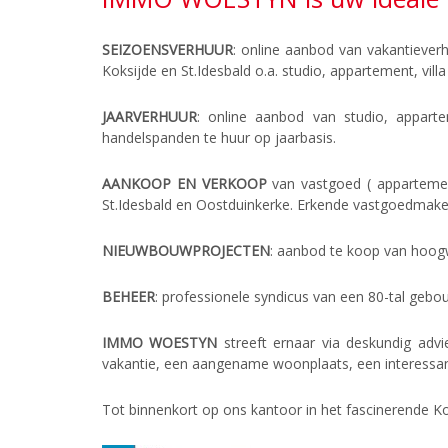
SEIZOENSVERHUUR
: online aanbod van vakantiever
Koksijde en St.Idesbald o.a. studio, appartement, vill
JAARVERHUUR
: online aanbod van studio, appart
handelspanden te huur op jaarbasis.
AANKOOP EN VERKOOP
van vastgoed ( appartement
St.Idesbald en Oostduinkerke. Erkende vastgoedmakela
NIEUWBOUWPROJECTEN
: aanbod te koop van hoog
BEHEER
: professionele syndicus van een 80-tal geb
IMMO WOESTYN
streeft ernaar via deskundig adv
vakantie, een aangename woonplaats, een interessant
Tot binnenkort op ons kantoor in het fascinerende Ko