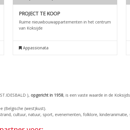
PROJECT TE KOOP
Ruime nieuwbouwappartementen in het centrum
van Koksijde
Appassionata
ST.IDESBALD ),
opgericht in 1958
, is een vaste waarde in de Koksijd
e (Belgische (west)kust).
trand, cultuur, natuur, sport, evenementen, folklore, kinderanimatie
artner voor: