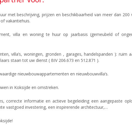
huur met beschrijving, prijzen en beschikbaarheid van meer dan 200 
a of vakantiehuis.
ement, villa en woning te huur op jaarbasis (gemeubeld of onge
en, villa’s, woningen, gronden , garages, handelspanden ): ruim a
ars staan tot uw dienst ( BIV 206.673 en 512.871 ).
waardige nieuwbouwappartementen en nieuwbouwvilla’s.
ouwen in Koksijde en omstreken.
ies, correcte informatie en actieve begeleiding een aangepaste o
e vastgoed investering, een inspirerende architectuur,…
ksijde!