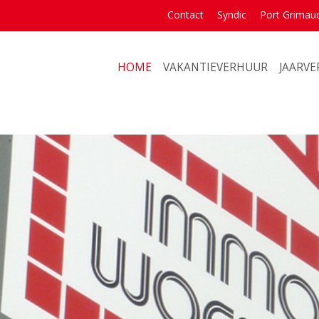
Contact
Syndic
Port Grimau
HOME
VAKANTIEVERHUUR
JAARV