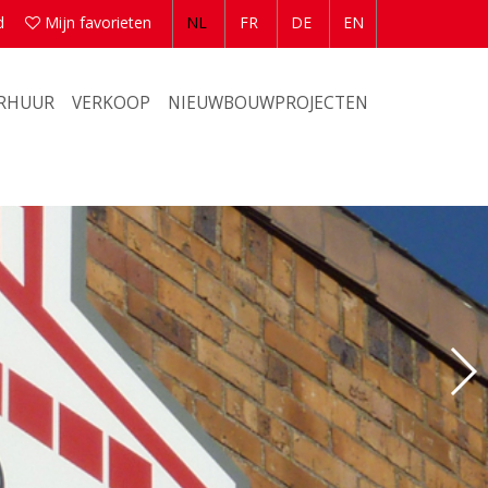
d
Mijn favorieten
NL
FR
DE
EN
ERHUUR
VERKOOP
NIEUWBOUWPROJECTEN