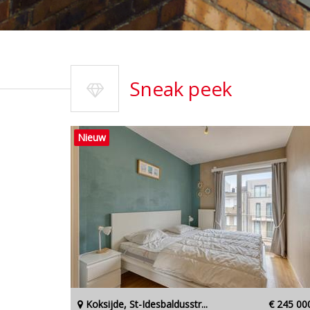
Sneak peek
Nieuw
Koksijde, St-Idesbaldusstr...
€ 245 00